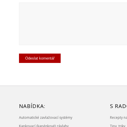
NABÍDKA:
S RAD
Automatické zavlažovací systémy
Recepty na
Kapkovací (kapénkové) závlahy
Tipy, triky