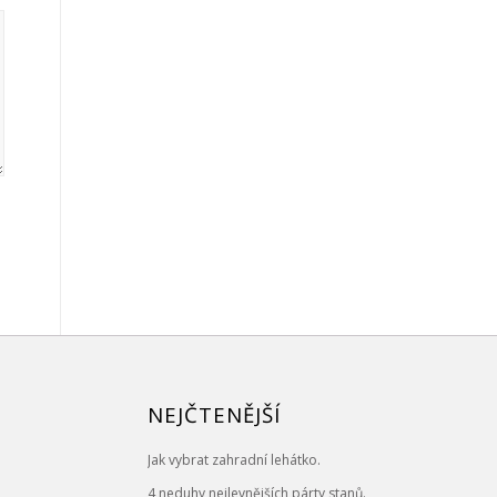
NEJČTENĚJŠÍ
Jak vybrat zahradní lehátko.
4 neduhy nejlevnějších párty stanů.