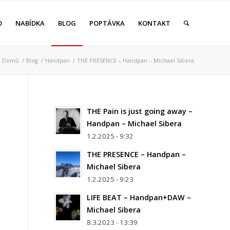
D
NABÍDKA
BLOG
POPTÁVKA
KONTAKT
Domů
/
Blog
/
Handpan
/
THE PRESENCE – Handpan – Michael Sibera
THE Pain is just going away –
Handpan – Michael Sibera
1.2.2025 - 9:32
THE PRESENCE – Handpan –
Michael Sibera
1.2.2025 - 9:23
LIFE BEAT – Handpan+DAW –
Michael Sibera
8.3.2023 - 13:39